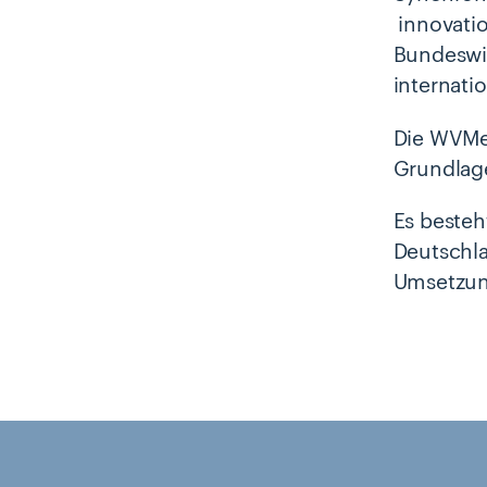
innovatio
Bundeswir
internati
Die WVMet
Grundlage
Es besteh
Deutschla
Umsetzung