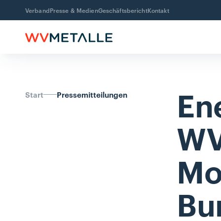
Verband
Presse & Medien
Geschäftsbericht
Kontakt
En
Start
Pressemitteilungen
WV
Mo
Bu