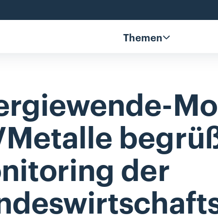
Themen
ergiewende-Mon
Metalle
begrüß
nitoring
der
ndeswirtschafts