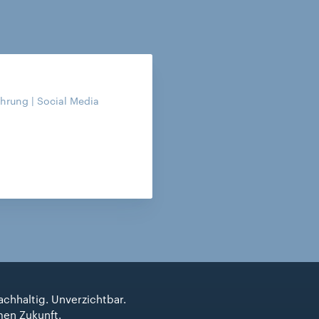
hrung | Social Media
achhaltig. Unverzichtbar.
men Zukunft.