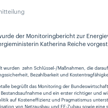
itteilung
urde der Monitoringbericht zur Energi
rgieministerin Katherina Reiche vorgeste
lt wurden zehn Schlüssel-/Maßnahmen, die darauf a
gssicherheit, Bezahlbarkeit und Kostentragfähigke
alle begrüßt das Monitoring der Bundeswirtschafts
 Bestandsaufnahme und ein erster richtiger und wic
litik auf Kosteneffizienz und Pragmatismus unters
sation von Netzausbau und EE-Zubau sowie eine s