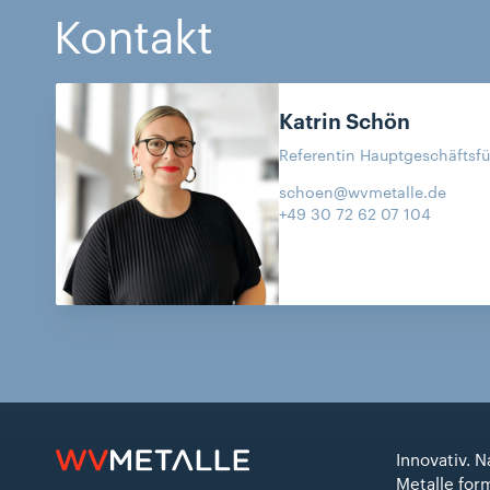
Kontakt
Katrin
Schön
Referentin Hauptgeschäftsfü
schoen@wvmetalle.de
+49 30 72 62 07 104
Innovativ. N
Metalle for