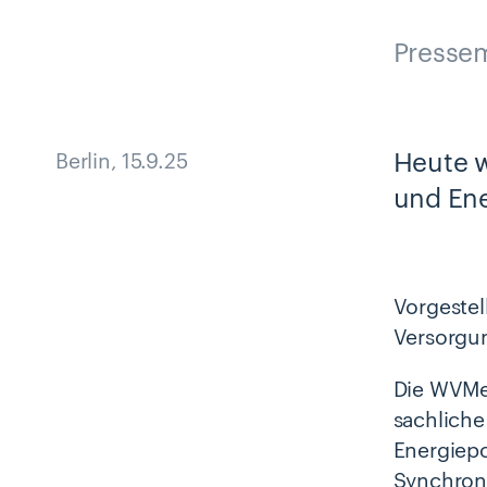
Pressem
Heute w
Berlin
,
15.9.25
und Ene
Vorgestel
Versorgun
Die WVMet
sachliche
Energiepo
Synchroni