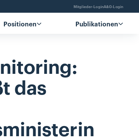
Mitglieder-Login
A&G-Login
Positionen
Publikationen
itoring:
t
das
ministerin