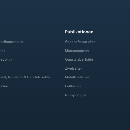
Publikationen
undheitsschutz
Geschäftsberichte
itik
Monatsnotizen
apolitik
Quartalsberichte
Zweiseiter
haft, Rohstoff- & Handelspolitik
Metallstatistiken
Boden
Leitfäden
NE-Spotlight