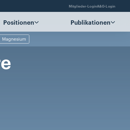
Mitglieder-Login
A&G-Login
Positionen
Publikationen
Magnesium
re