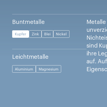
Buntmetalle
Metalle
unverzi
Kupfer
Zink
Blei
Nickel
Nichtei
sind Ku
ihre Le
Leichtmetalle
auf. Au
Eigensc
Aluminium
Magnesium