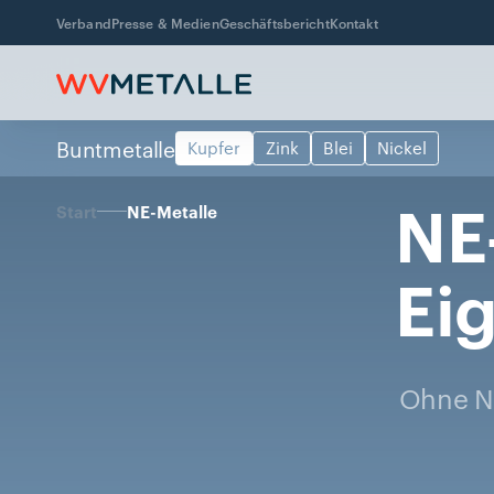
Verband
Presse & Medien
Geschäftsbericht
Kontakt
Buntmetalle
Kupfer
Zink
Blei
Nickel
NE
Start
NE-Metalle
Ei
Ohne N