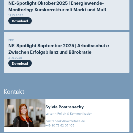
NE-Spotlight Oktober 2025 | Energiewende-
Monitoring: Kurskorrektur mit Markt und Maß
19.10.2025
Download
PDF
NE-Spotlight September 2025 | Arbeitsschutz:
Zwischen Erfolgsbilanz und Bürokratie
21.9.2025
Download
Kontakt
Sylvia
Postranecky
Leiterin Politik & Kommunikation
postranecky@wvmetalle.de
+49 30 72 62 07 105