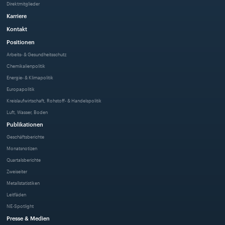
Direktmitglieder
Karriere
Kontakt
Positionen
Arbeits- & Gesundheitsschutz
Chemikalienpolitik
Energie- & Klimapolitik
Europapolitik
Kreislaufwirtschaft, Rohstoff- & Handelspolitik
Luft, Wasser, Boden
Publikationen
Geschäftsberichte
Monatsnotizen
Quartalsberichte
Zweiseiter
Metallstatistiken
Leitfäden
NE-Spotlight
Presse & Medien