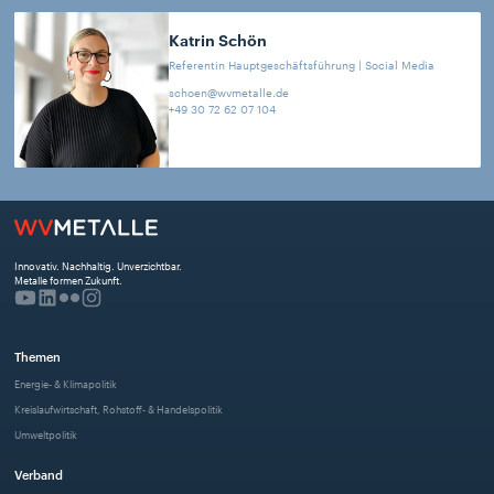
Katrin
Schön
Referentin Hauptgeschäftsführung | Social Media
schoen@wvmetalle.de
+49 30 72 62 07 104
Innovativ. Nachhaltig. Unverzichtbar. 
Metalle formen Zukunft.
Themen
Energie- & Klimapolitik
Kreislaufwirtschaft, Rohstoff- & Handelspolitik
Umweltpolitik
Verband