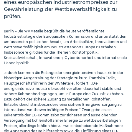
eines europäischen Industriestrompreises zur
Gewährleistung der Wettbewerbsfähigkeit zu
prüfen.
Berlin – Die WVMetalle begrüßt die heute veröffentlichte
Industriestrategie der Europäischen Kommission und unterstützt den
umfassenden politischen Ansatz, um Arbeitsplätze, Innovationen und
Wettbewerbsfähigkeit am Industriestandort Europa zu erhalten.
Insbesondere gilt dies für die Themen Rohstoffpolitik,
Kreislaufwirtschaft, Innovationen, Cybersicherheit und internationale
Handelspolitik.
Jedoch kommen die Belange der energieintensiven Industrie in der
bisherigen Ausgestaltung der Strategie zu kurz. Franziska Erdle,
Hauptgeschäftsführerin der WVMetalle, fordert: „Die
energieintensive Industrie braucht vor allem dauerhaft stabile und
sichere Rahmenbedingungen, um in Europa eine Zukunft zu haben.
Dazu gehört der sichere Zugang zu metallischen Rohstoffen.
Entscheidend ist insbesondere eine sichere Energieversorgung zu
international wettbewerbsfähigen Preisen.“ Zwar gebe es ein
Bekenntnis der EU-Kommission zur sicheren und ausreichenden
Versorgung mit kohlenstoffarmer Energie zu wettbewerbsfähigen
Preisen, allerdings fehlten hierzu zwei entscheidende Maßnahmen:
die Anpassung des Beihilferechts sowie die Einführung eines EU-