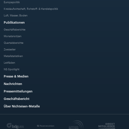
Europapolitik
Kreislaufwirtschaft, Rohstoff- & Handelspolitik
Luft, Wasser, Boden
Publikationen
Geschäftsberichte
Monatsnotizen
Quartalsberichte
Zweiseiter
Metallstatistiken
Leitfäden
NE-Spotlight
Presse & Medien
Nachrichten
Pressemitteilungen
Geschäftsbericht
Über Nichteisen-Metalle