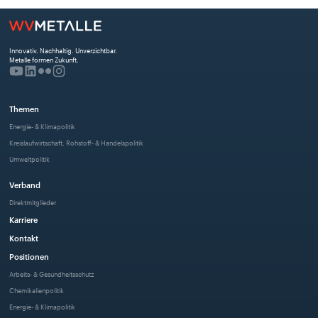
Innovativ. Nachhaltig. Unverzichtbar. 
Metalle formen Zukunft.
Themen
Energie- & Klimapolitik
Kreislaufwirtschaft, Rohstoff- & Handelspolitik
Umweltpolitik
Verband
Direktmitglieder
Karriere
Kontakt
Positionen
Arbeits- & Gesundheitsschutz
Chemikalienpolitik
Energie- & Klimapolitik