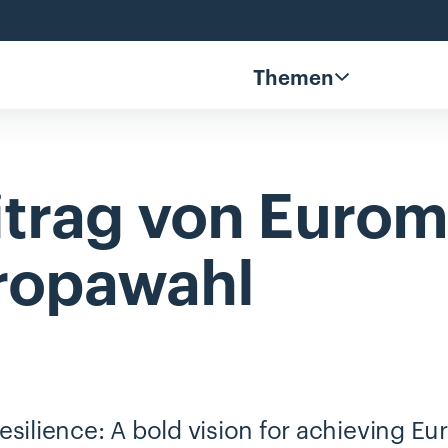
Themen
itrag
von
Eurom
ropawahl
esilience: A bold vision for achieving Eu