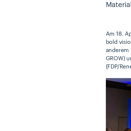
Materia
Am 18. Ap
bold visi
anderem K
GROW) un
(FDP/Ren