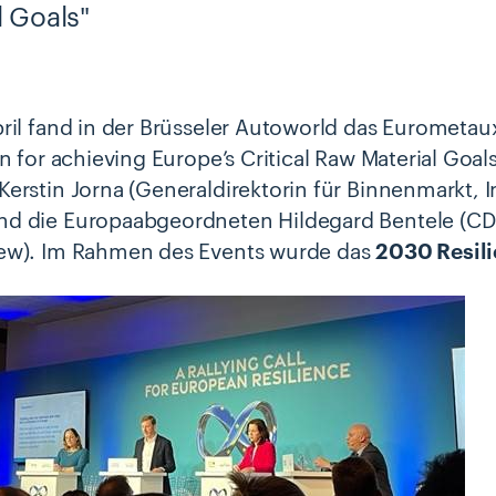
l Goals"
ril fand in der Brüsseler Autoworld das Eurometaux
on for achieving Europe’s Critical Raw Material Goal
erstin Jorna (Generaldirektorin für Binnenmarkt,
d die Europaabgeordneten Hildegard Bentele (CD
ew). Im Rahmen des Events wurde das
2030 Resili