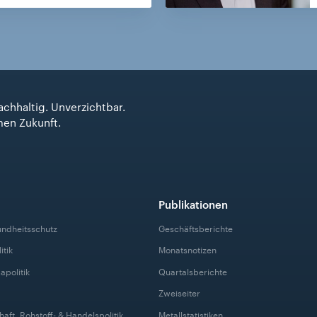
achhaltig. Unverzichtbar.
men Zukunft.
Publikationen
undheitsschutz
Geschäftsberichte
itik
Monatsnotizen
apolitik
Quartalsberichte
Zweiseiter
haft, Rohstoff- & Handelspolitik
Metallstatistiken