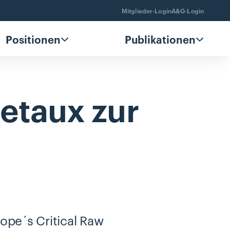
Mitglieder-Login
A&G-Login
Positionen
Publikationen
etaux
zur
rope´s Critical Raw