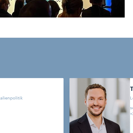
alienpolitik
L
s
+