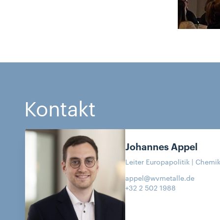
Kontakt
Johannes
Appel
Leiter Europapolitik | Chemik
appel@wvmetalle.de
+32 2 502 1988