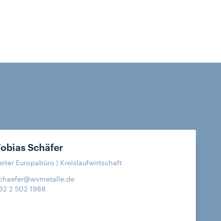
Tobias
Schäfer
eiter Europabüro | Kreislaufwirtschaft
chaefer@wvmetalle.de
32 2 502 1988