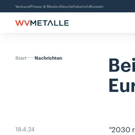
Verband
Presse & Medien
Geschäftsbericht
Kontakt
Be
Start
Nachrichten
Eu
"2030 r
18.4.24