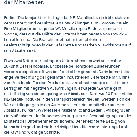
der Mitarbeiter.
Berlin – Die konjunkturelle Lage der NE-Metallindustrie trübt sich vor
dem Hintergrund der aktuellen Entwicklungen zum Coronavirus ein.
Eine Mitgliederumfrage der WVMetalle ergab Ende vergangener
Woche, dass gut die Hälfte der Unternehmen negativ von Covid-19
betroffen sind. Die Branche rechnet mit erheblichen
Beeinträchtigungen in der Lieferkette und starken Auswirkungen auf
den Absatzmarkt.
Etwa zwei Drittel der befragten Unternehmen erwarten in naher
Zukunft Lieferengpässe. Engpässe bei sonstigen Zulieferungen
werden doppelt so oft wie bei Rohstoffen genannt. Darin kommt die
enge Verflechtung der gesamten industriellen Lieferkette mit China
zum Ausdruck. Für den Produktabsatz rechnet knapp die Hälfte der
Befragten mit negativen Auswirkungen; etwa jeder Zehnte geht
mittelfristig von einem geringeren Absatz aus. Da etwa 30 Prozent der
NE-Metall-Produkte in den Transportbereich fließen, werden sich die
Werksstilllegungen in der Automobilindustrie unmittelbar auf den
Absatz auswirken. WVMetalle-Präsident Roland Leder: „Wir begrüßen
die Maßnahmen der Bundesregierung, um die Beschäftigung und die
Existenz der Unternehmen zu sichern. Der erleichterte Bezug von
Kurzarbeitergeld und die kurzfristige Liquiditätsbereitstellung durch
die KfW sind wichtige Schritte.“