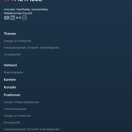
Innovativ. Nachhaltig. Unverzichtbar. 
Metalle formen Zukunft.
Themen
Energie- & Klimapolitik
Kreislaufwirtschaft, Rohstoff- & Handelspolitik
Umweltpolitik
Verband
Direktmitglieder
Karriere
Kontakt
Positionen
Arbeits- & Gesundheitsschutz
Chemikalienpolitik
Energie- & Klimapolitik
Europapolitik
Kreislaufwirtschaft, Rohstoff- & Handelspolitik