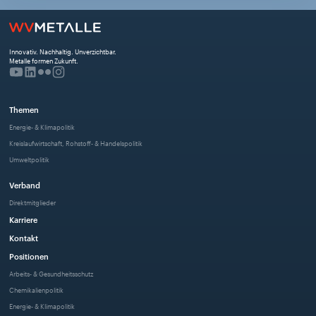
Innovativ. Nachhaltig. Unverzichtbar. 
Metalle formen Zukunft.
Themen
Energie- & Klimapolitik
Kreislaufwirtschaft, Rohstoff- & Handelspolitik
Umweltpolitik
Verband
Direktmitglieder
Karriere
Kontakt
Positionen
Arbeits- & Gesundheitsschutz
Chemikalienpolitik
Energie- & Klimapolitik