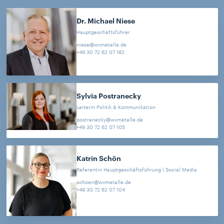
Dr. Michael
Niese
Hauptgeschäftsführer
niese@wvmetalle.de
+49 30 72 62 07 182
Sylvia
Postranecky
Leiterin Politik & Kommunikation
postranecky@wvmetalle.de
+49 30 72 62 07 105
Katrin
Schön
Referentin Hauptgeschäftsführung | Social Media
schoen@wvmetalle.de
+49 30 72 62 07 104