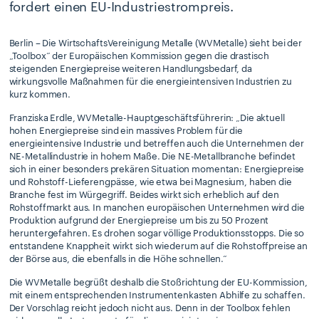
fordert einen EU-Industriestrompreis.
Berlin – Die WirtschaftsVereinigung Metalle (WVMetalle) sieht bei der
„Toolbox“ der Europäischen Kommission gegen die drastisch
steigenden Energiepreise weiteren Handlungsbedarf, da
wirkungsvolle Maßnahmen für die energieintensiven Industrien zu
kurz kommen.
Franziska Erdle, WVMetalle-Hauptgeschäftsführerin: „Die aktuell
hohen Energiepreise sind ein massives Problem für die
energieintensive Industrie und betreffen auch die Unternehmen der
NE-Metallindustrie in hohem Maße. Die NE-Metallbranche befindet
sich in einer besonders prekären Situation momentan: Energiepreise
und Rohstoff-Lieferengpässe, wie etwa bei Magnesium, haben die
Branche fest im Würgegriff. Beides wirkt sich erheblich auf den
Rohstoffmarkt aus. In manchen europäischen Unternehmen wird die
Produktion aufgrund der Energiepreise um bis zu 50 Prozent
heruntergefahren. Es drohen sogar völlige Produktionsstopps. Die so
entstandene Knappheit wirkt sich wiederum auf die Rohstoffpreise an
der Börse aus, die ebenfalls in die Höhe schnellen.“
Die WVMetalle begrüßt deshalb die Stoßrichtung der EU-Kommission,
mit einem entsprechenden Instrumentenkasten Abhilfe zu schaffen.
Der Vorschlag reicht jedoch nicht aus. Denn in der Toolbox fehlen