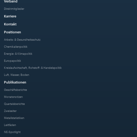
Verband
Direktmitglieder
Karriere
Kontakt
Positionen
Arbeits- & Gesundheitsschutz
Chemikalienpolitik
Energie- & Klimapolitik
Europapolitik
Kreislaufwirtschaft, Rohstoff- & Handelspolitik
Luft, Wasser, Boden
Publikationen
Geschäftsberichte
Monatsnotizen
Quartalsberichte
Zweiseiter
Metallstatistiken
Leitfäden
NE-Spotlight