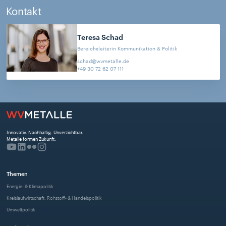
Kontakt
Teresa
Schad
Bereichsleiterin Kommunikation & Politik
schad@wvmetalle.de
+49 30 72 62 07 111
Innovativ. Nachhaltig. Unverzichtbar. 
Metalle formen Zukunft.
Themen
Energie- & Klimapolitik
Kreislaufwirtschaft, Rohstoff- & Handelspolitik
Umweltpolitik