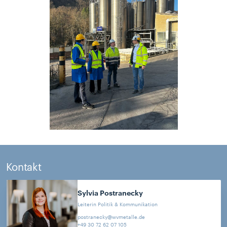
Kontakt
Sylvia
Postranecky
Leiterin Politik & Kommunikation
postranecky@wvmetalle.de
+49 30 72 62 07 105