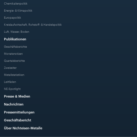
Chemikalienpolitik
Energie- & Klimapolitik
Europapolitik
Kreislaufwirtschaft, Rohstoff- & Handelspolitik
Luft, Wasser, Boden
Publikationen
Geschäftsberichte
Monatsnotizen
Quartalsberichte
Zweiseiter
Metallstatistiken
Leitfäden
NE-Spotlight
Presse & Medien
Nachrichten
Pressemitteilungen
Geschäftsbericht
Über Nichteisen-Metalle