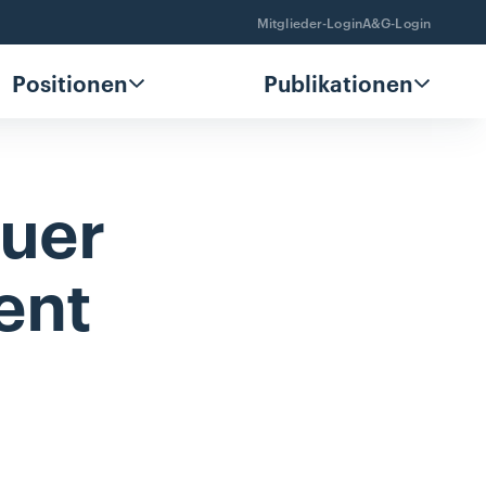
Mitglieder-Login
A&G-Login
Positionen
Publikationen
uer
ent