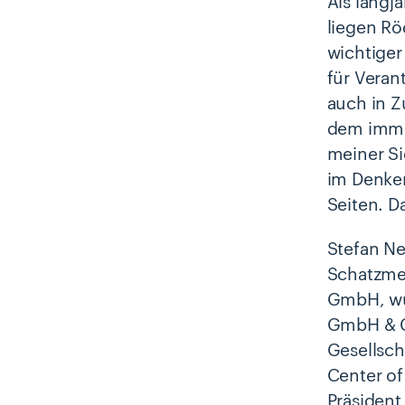
Als langj
liegen Rö
wichtiger
für Vera
auch in Z
dem immer
meiner Si
im Denken
Seiten. D
Stefan Ne
Schatzmei
GmbH, wur
GmbH & Co
Gesellsch
Center of
Präsident