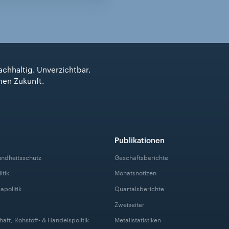
achhaltig. Unverzichtbar.
men Zukunft.
Publikationen
undheitsschutz
Geschäftsberichte
itik
Monatsnotizen
apolitik
Quartalsberichte
Zweiseiter
haft, Rohstoff- & Handelspolitik
Metallstatistiken