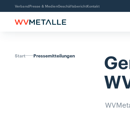
Verband
Presse & Medien
Geschäftsbericht
Kontakt
Ge
Start
Pressemitteilungen
WV
WVMetal