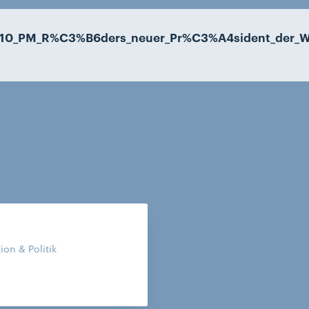
-10_PM_R%C3%B6ders_neuer_Pr%C3%A4sident_der_W
on & Politik