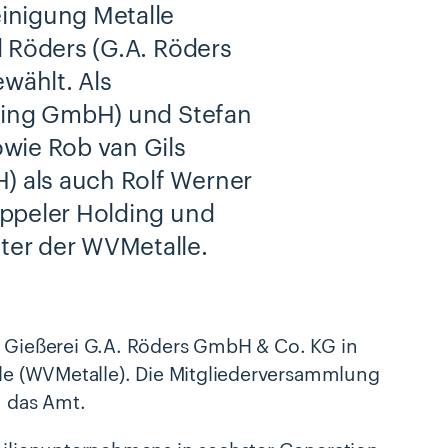
inigung Metalle
d Röders (G.A. Röders
wählt. Als
lding GmbH) und Stefan
wie Rob van Gils
 als auch Rolf Werner
eppeler Holding und
ter der WVMetalle.
r Gießerei G.A. Röders GmbH & Co. KG in
lle (WVMetalle). Die Mitgliederversammlung
n das Amt.