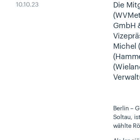
Die Mit
10.10.23
(WVMeta
GmbH & 
Vizeprä
Michel 
(Hammer
(Wielan
Verwalt
Berlin – 
Soltau, i
wählte Rö