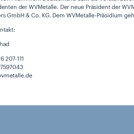
denten der WVMetalle. Der neue Präsident der WVMet
rs GmbH & Co. KG. Dem WVMetalle-Präsidium gehö
ntakt:
chad
6 207-111
97597043
vmetalle.de