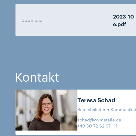
2023-10
Download
e.pdf
Kontakt
Teresa
Schad
Bereichsleiterin Kommunikati
schad@wvmetalle.de
+49 30 72 62 07 111