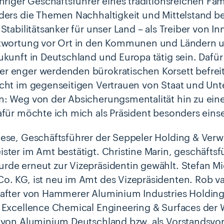
ähriger Geschäftsführer eines traditionsreichen F
ders die Themen Nachhaltigkeit und Mittelstand be
 Stabilitätsanker für unser Land – als Treiber von I
ntwortung vor Ort in den Kommunen und Ländern u
ukunft in Deutschland und Europa tätig sein. Da
 enger werdenden bürokratischen Korsett befreit 
cht im gegenseitigen Vertrauen von Staat und Un
: Weg von der Absicherungsmentalität hin zu eine
afür möchte ich mich als Präsident besonders einse
ese, Geschäftsführer der Seppeler Holding & Ver
ster im Amt bestätigt. Christine Marin, geschäfts
de erneut zur Vizepräsidentin gewählt. Stefan Mic
. KG, ist neu im Amt des Vizepräsidenten. Rob van
after von Hammerer Aluminium Industries Holding
 Excellence Chemical Engineering & Surfaces der W
 von Aluminium Deutschland bzw. als Vorstandsvo