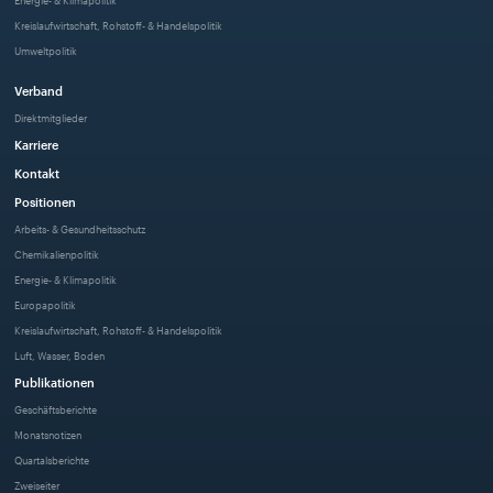
Kreislaufwirtschaft, Rohstoff- & Handelspolitik
Umweltpolitik
Verband
Direktmitglieder
Karriere
Kontakt
Positionen
Arbeits- & Gesundheitsschutz
Chemikalienpolitik
Energie- & Klimapolitik
Europapolitik
Kreislaufwirtschaft, Rohstoff- & Handelspolitik
Luft, Wasser, Boden
Publikationen
Geschäftsberichte
Monatsnotizen
Quartalsberichte
Zweiseiter