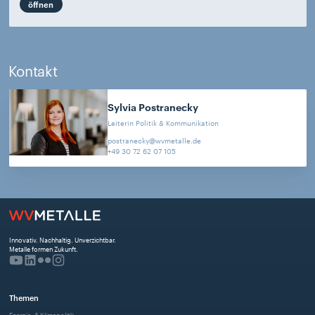
öffnen
Kontakt
Sylvia
Postranecky
Leiterin Politik & Kommunikation
postranecky@wvmetalle.de
+49 30 72 62 07 105
Innovativ. Nachhaltig. Unverzichtbar. 
Metalle formen Zukunft.
Themen
Energie- & Klimapolitik