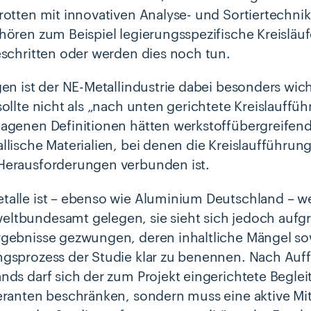
rotten mit innovativen Analyse- und Sortiertechn
hören zum Beispiel legierungsspezifische Kreislä
eschritten oder werden dies noch tun.
gen ist der NE-Metallindustrie dabei besonders wic
sollte nicht als „nach unten gerichtete Kreislauffü
agenen Definitionen hätten werkstoffübergreifend
llische Materialien, bei denen die Kreislaufführu
Herausforderungen verbunden ist.
alle ist – ebenso wie Aluminium Deutschland – w
tbundesamt gelegen, sie sieht sich jedoch aufg
gebnisse gezwungen, deren inhaltliche Mängel so
gsprozess der Studie klar zu benennen. Nach Au
ds darf sich der zum Projekt eingerichtete Begleitk
eranten beschränken, sondern muss eine aktive Mi