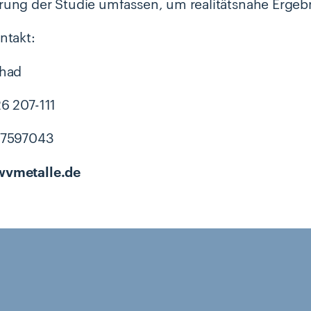
ung der Studie umfassen, um realitätsnahe Ergebni
ntakt:
chad
6 207-111
97597043
vmetalle.de