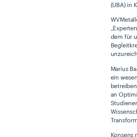
(UBA) in 
WVMetalle
„Experten
dem für u
Begleitkre
unzureich
Marius Ba
ein wesen
betreiben
an Optimi
Studiener
Wissensch
Transform
Konsens m