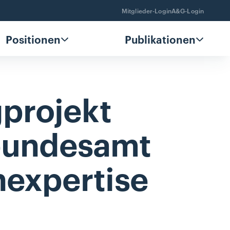
Mitglieder-Login
A&G-Login
Positionen
Publikationen
projekt
undesamt
expertise