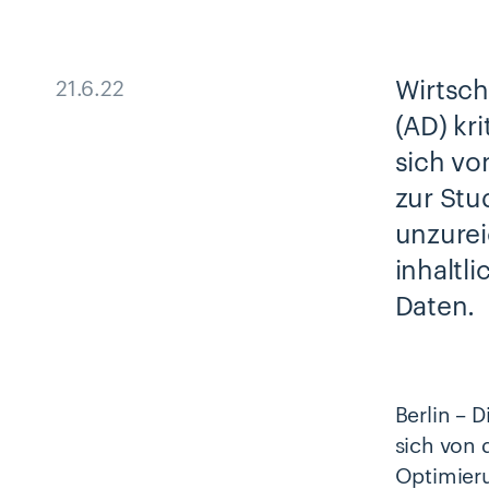
Wirtsch
21.6.22
(AD) kr
sich vo
zur Stu
unzurei
inhaltl
Daten.
Berlin – 
sich von 
Optimieru