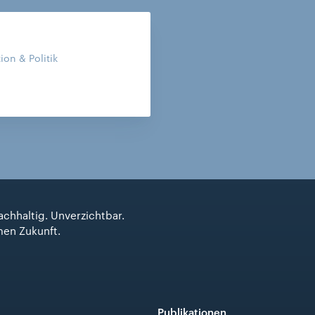
on & Politik
achhaltig. Unverzichtbar.
men Zukunft.
Publikationen