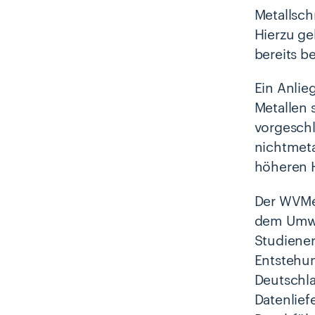
Metallsch
Hierzu ge
bereits b
Ein Anlie
Metallen 
vorgeschl
nichtmeta
höheren 
Der WVMet
dem Umwel
Studiener
Entstehun
Deutschlan
Datenlief