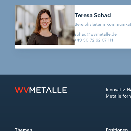
Teresa
Schad
Bereichsleiterin Kommunikati
schad@wvmetalle.de
+49 30 72 62 07 111
Innovativ. N
Metalle for
Themen
Positionen