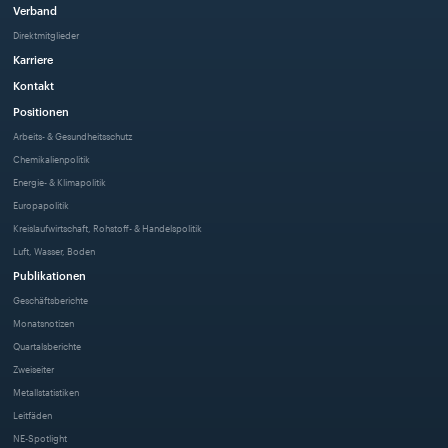
Verband
Direktmitglieder
Karriere
Kontakt
Positionen
Arbeits- & Gesundheitsschutz
Chemikalienpolitik
Energie- & Klimapolitik
Europapolitik
Kreislaufwirtschaft, Rohstoff- & Handelspolitik
Luft, Wasser, Boden
Publikationen
Geschäftsberichte
Monatsnotizen
Quartalsberichte
Zweiseiter
Metallstatistiken
Leitfäden
NE-Spotlight