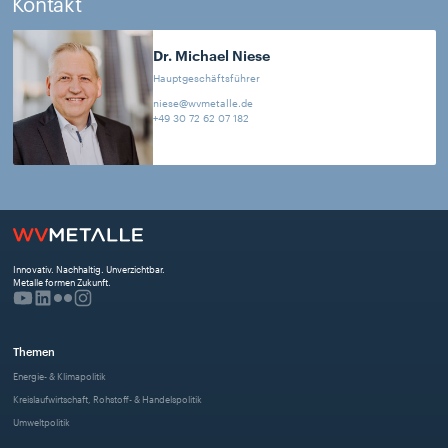
Kontakt
Dr. Michael
Niese
Hauptgeschäftsführer
niese@wvmetalle.de
+49 30 72 62 07 182
Innovativ. Nachhaltig. Unverzichtbar. 
Metalle formen Zukunft.
Themen
Energie- & Klimapolitik
Kreislaufwirtschaft, Rohstoff- & Handelspolitik
Umweltpolitik