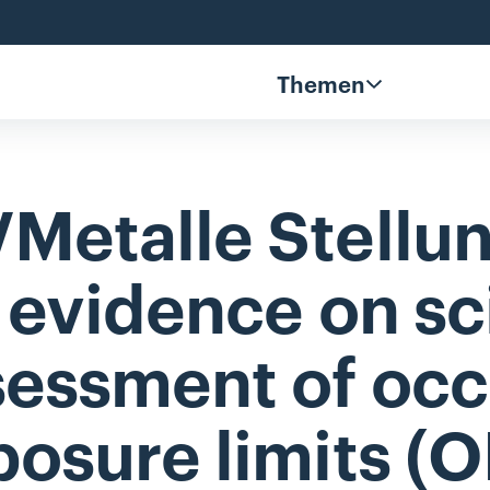
Themen
Metalle
Stellu
evidence
on
sc
sessment
of
occ
posure
limits
(O