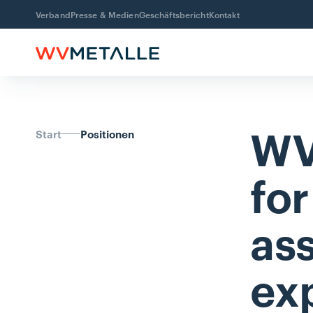
Verband
Presse & Medien
Geschäftsbericht
Kontakt
WV
Start
Positionen
for
as
ex