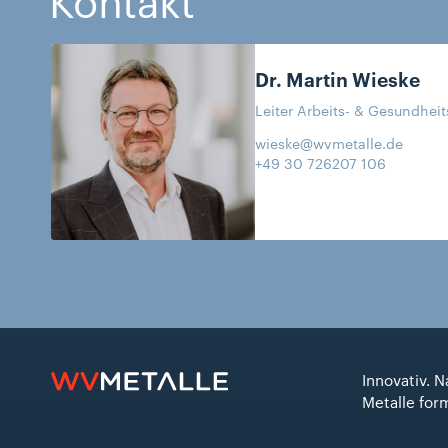
Dr. Martin
Wieske
Leiter Arbeits- & Gesundhei
wieske@wvmetalle.de
+49 30 726207 106
Innovativ. N
Metalle for