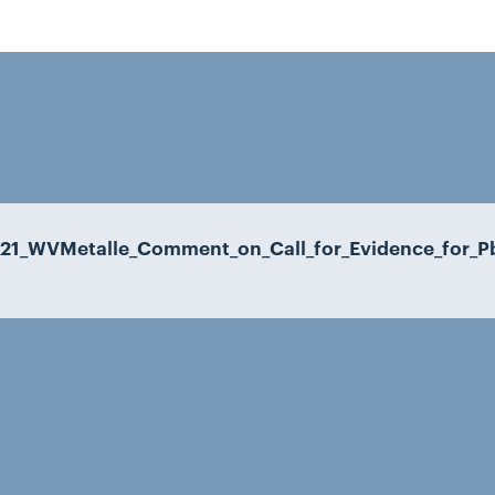
21_WVMetalle_Comment_on_Call_for_Evidence_for_P