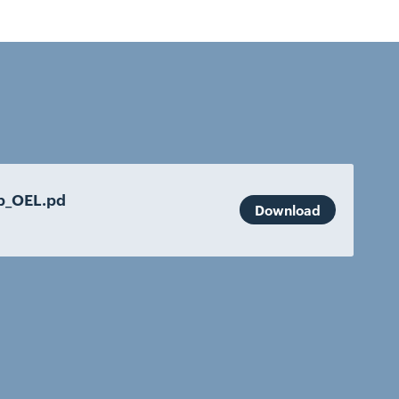
b_OEL.pd
Download