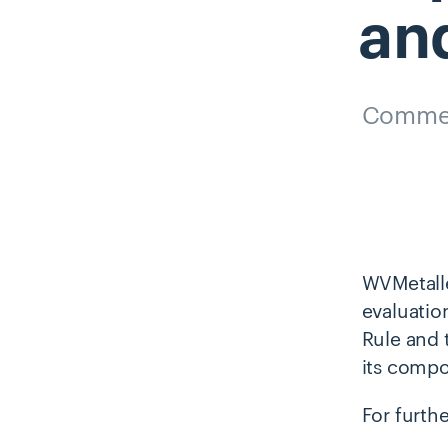
an
Comme
WVMetalle
evaluation
Rule and 
its compo
For furth