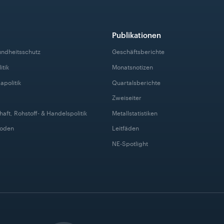
Publikationen
undheitsschutz
Geschäftsberichte
itik
Monatsnotizen
apolitik
Quartalsberichte
Zweiseiter
haft, Rohstoff- & Handelspolitik
Metallstatistiken
Boden
Leitfäden
NE-Spotlight