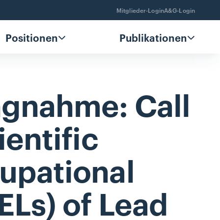
Mitglieder-Login
A&G-Login
Positionen
Publikationen
ngnahme:
Call
ientific
upational
ELs)
of
Lead