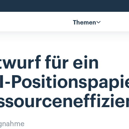
Themen
twurf
für
ein
I-Positionspapi
ssourceneffizie
ngnahme