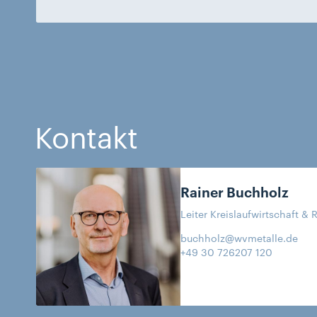
Kontakt
Rainer
Buchholz
Leiter Kreislaufwirtschaft & 
buchholz@wvmetalle.de
+49 30 726207 120