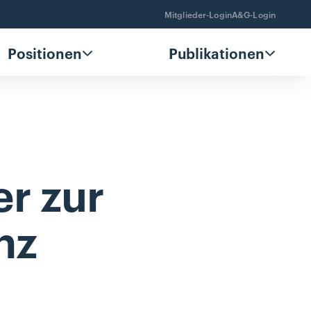
Mitglieder-Login
A&G-Login
Positionen
Publikationen
er
zur
nz