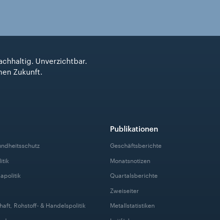
achhaltig. Unverzichtbar.
men Zukunft.
Publikationen
undheitsschutz
Geschäftsberichte
itik
Monatsnotizen
apolitik
Quartalsberichte
Zweiseiter
haft, Rohstoff- & Handelspolitik
Metallstatistiken
Boden
Leitfäden