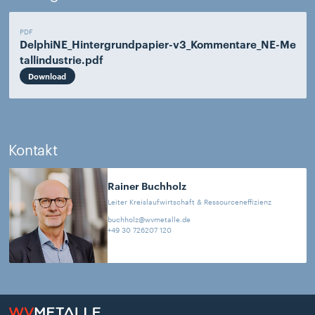
PDF
DelphiNE_Hintergrundpapier-v3_Kommentare_NE-Me
tallindustrie.pdf
Download
Kontakt
Rainer
Buchholz
Leiter Kreislaufwirtschaft & Ressourceneffizienz
buchholz@wvmetalle.de
+49 30 726207 120