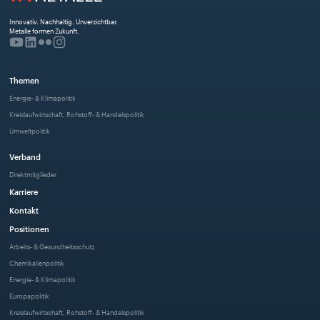
Innovativ. Nachhaltig. Unverzichtbar. 
Metalle formen Zukunft.
Themen
Energie- & Klimapolitik
Kreislaufwirtschaft, Rohstoff- & Handelspolitik
Umweltpolitik
Verband
Direktmitglieder
Karriere
Kontakt
Positionen
Arbeits- & Gesundheitsschutz
Chemikalienpolitik
Energie- & Klimapolitik
Europapolitik
Kreislaufwirtschaft, Rohstoff- & Handelspolitik