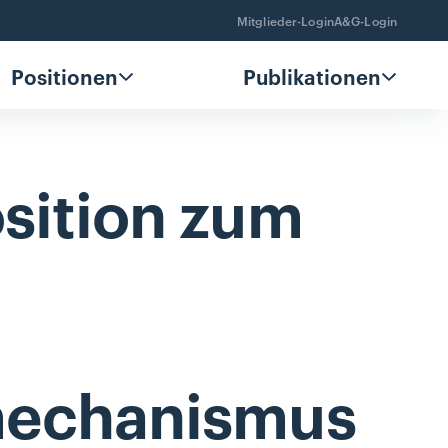
Mitglieder-Login
A&G-Login
Positionen
Publikationen
sition
zum
mechanismus