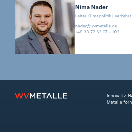
Nima
Nader
Leiter Klimapolitik | Verkehrs
nader@wvmetalle.de
+49 30 72 62 07 – 102
Innovativ. N
Metalle for