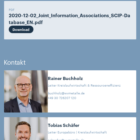
PDF
2020-12-02_Joint_Information_Associations_SCIP-Da
tabase_EN.pdf
Download
Kontakt
Rainer
Buchholz
Leiter Kreislaufwirtschaft & Ressourceneffizienz
buchholz@wvmetalle.de
+49 30 726207 120
Tobias
Schäfer
Leiter Europabüro | Kreislaufwirtschaft
schaefer@wvmetalle.de