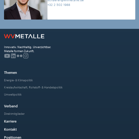
+32 2 502 1988
Innovativ. Nachhaltig. Unverzichtbar. 
Metalle formen Zukunft.
Themen
Energie- & Klimapolitik
Kreislaufwirtschaft, Rohstoff- & Handelspolitik
Umweltpolitik
Verband
Direktmitglieder
Karriere
Kontakt
Positionen