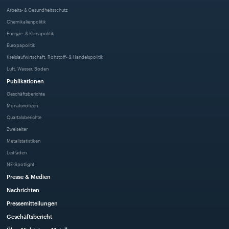
Arbeits- & Gesundheitsschutz
Chemikalienpolitik
Energie- & Klimapolitik
Europapolitik
Kreislaufwirtschaft, Rohstoff- & Handelspolitik
Luft, Wasser, Boden
Publikationen
Geschäftsberichte
Monatsnotizen
Quartalsberichte
Zweiseiter
Metallstatistiken
Leitfäden
NE-Spotlight
Presse & Medien
Nachrichten
Pressemitteilungen
Geschäftsbericht