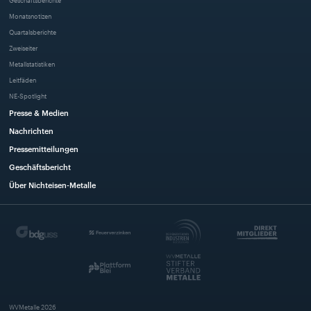
Monatsnotizen
Quartalsberichte
Zweiseiter
Metallstatistiken
Leitfäden
NE-Spotlight
Presse & Medien
Nachrichten
Pressemitteilungen
Geschäftsbericht
Über Nichteisen-Metalle
WVMetalle
2026