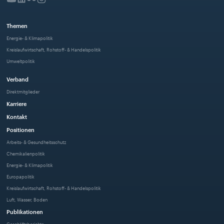
Themen
Energie- & Klimapolitik
Kreislaufwirtschaft, Rohstoff- & Handelspolitik
Umweltpolitik
Verband
Direktmitglieder
Karriere
Kontakt
Positionen
Arbeits- & Gesundheitsschutz
Chemikalienpolitik
Energie- & Klimapolitik
Europapolitik
Kreislaufwirtschaft, Rohstoff- & Handelspolitik
Luft, Wasser, Boden
Publikationen
Geschäftsberichte