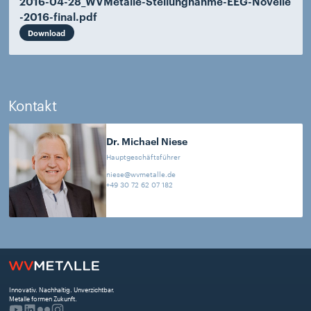
2016-04-28_WVMetalle-Stellungnahme-EEG-Novelle
-2016-final.pdf
Download
Kontakt
Dr. Michael
Niese
Hauptgeschäftsführer
niese@wvmetalle.de
+49 30 72 62 07 182
Innovativ. Nachhaltig. Unverzichtbar. 
Metalle formen Zukunft.