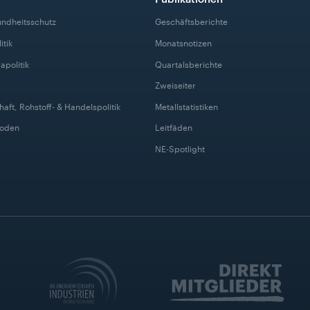
undheitsschutz
Geschäftsberichte
itik
Monatsnotizen
apolitik
Quartalsberichte
Zweiseiter
haft, Rohstoff- & Handelspolitik
Metallstatistiken
Boden
Leitfäden
NE-Spotlight