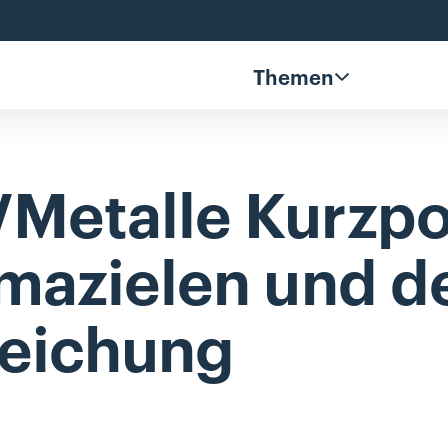
Themen
Metalle
Kurzpo
imazielen
und
d
reichung