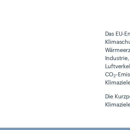
Das EU-Em
Klimaschu
Wärmeerze
Industrie
Luftverke
CO
-Emis
2
Klimaziele
Die Kurzp
Klimaziel