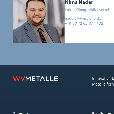
Nima
Nader
Leiter Klimapolitik | Verkehrs
nader@wvmetalle.de
+49 30 72 62 07 – 102
Innovativ. N
Metalle for
Themen
Positionen