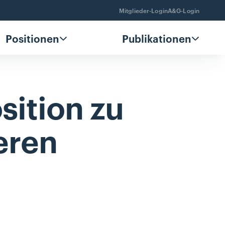
Mitglieder-Login
A&G-Login
Positionen
Publikationen
sition
zu
eren