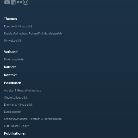
Themen
Energie- & Klimapolitik
Kreislaufwirtschaft, Rohstoff- & Handelspolitik
Umweltpolitik
Verband
Direktmitglieder
Karriere
Kontakt
Positionen
Arbeits- & Gesundheitsschutz
Chemikalienpolitik
Energie- & Klimapolitik
Europapolitik
Kreislaufwirtschaft, Rohstoff- & Handelspolitik
Luft, Wasser, Boden
Publikationen