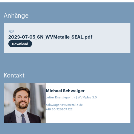
Anhänge
PDF
2023-07-05_SN_WVMetalle_SEAL.pdf
Download
Kontakt
Michael
Schwaiger
Leiter Energiepolitik | WVMplus 3.0
schwaiger@wvmetalle.de
+49 30 726207 122