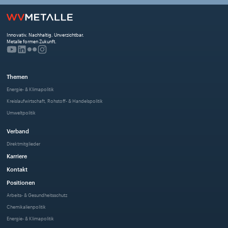
Innovativ. Nachhaltig. Unverzichtbar. 
Metalle formen Zukunft.
Themen
Energie- & Klimapolitik
Kreislaufwirtschaft, Rohstoff- & Handelspolitik
Umweltpolitik
Verband
Direktmitglieder
Karriere
Kontakt
Positionen
Arbeits- & Gesundheitsschutz
Chemikalienpolitik
Energie- & Klimapolitik