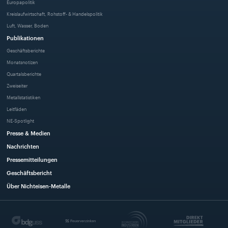
Europapolitik
Kreislaufwirtschaft, Rohstoff- & Handelspolitik
Luft, Wasser, Boden
Publikationen
Geschäftsberichte
Monatsnotizen
Quartalsberichte
Zweiseiter
Metallstatistiken
Leitfäden
NE-Spotlight
Presse & Medien
Nachrichten
Pressemitteilungen
Geschäftsbericht
Über Nichteisen-Metalle