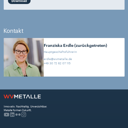
Download
Kontakt
Franziska
Erdle (zurückgetreten)
Hauptgeschäftsführerin
erdle@wvmetalle.de
+49 30 72 62 07 115
Innovativ. Nachhaltig. Unverzichtbar. 
Metalle formen Zukunft.