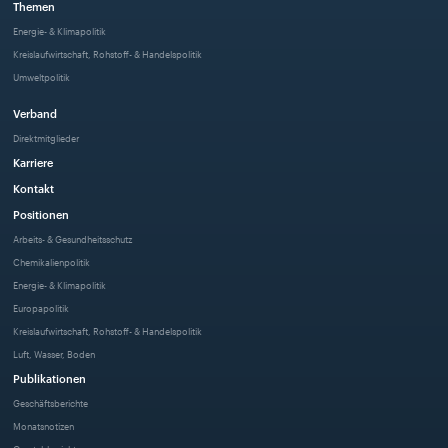
Themen
Energie- & Klimapolitik
Kreislaufwirtschaft, Rohstoff- & Handelspolitik
Umweltpolitik
Verband
Direktmitglieder
Karriere
Kontakt
Positionen
Arbeits- & Gesundheitsschutz
Chemikalienpolitik
Energie- & Klimapolitik
Europapolitik
Kreislaufwirtschaft, Rohstoff- & Handelspolitik
Luft, Wasser, Boden
Publikationen
Geschäftsberichte
Monatsnotizen