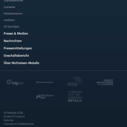
Quartalsberichte
Zweiseiter
Metallstatistiken
Leitfäden
NE-Spotlight
Presse & Medien
Nachrichten
Pressemitteilungen
Geschäftsbericht
Über Nichteisen-Metalle
WVMetalle
2026
Code of Conduct
Satzung
Impressum & Datenschutz