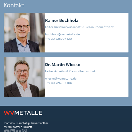
Kontakt
Rainer
Buchholz
Leiter Kreislaufwirtschaft & Ressourceneffizienz
buchholz@wvmetalle.de
+49 30 726207 120
Dr. Martin
Wieske
Leiter Arbeits- & Gesundheitsschutz
wieske@wvmetalle.de
+49 30 726207 106
Innovativ. Nachhaltig. Unverzichtbar. 
Metalle formen Zukunft.