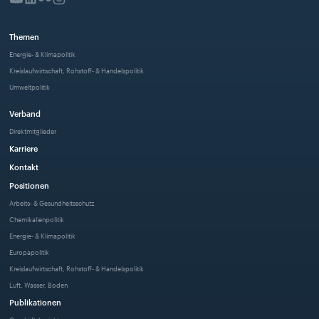
Themen
Energie- & Klimapolitik
Kreislaufwirtschaft, Rohstoff- & Handelspolitik
Umweltpolitik
Verband
Direktmitglieder
Karriere
Kontakt
Positionen
Arbeits- & Gesundheitsschutz
Chemikalienpolitik
Energie- & Klimapolitik
Europapolitik
Kreislaufwirtschaft, Rohstoff- & Handelspolitik
Luft, Wasser, Boden
Publikationen