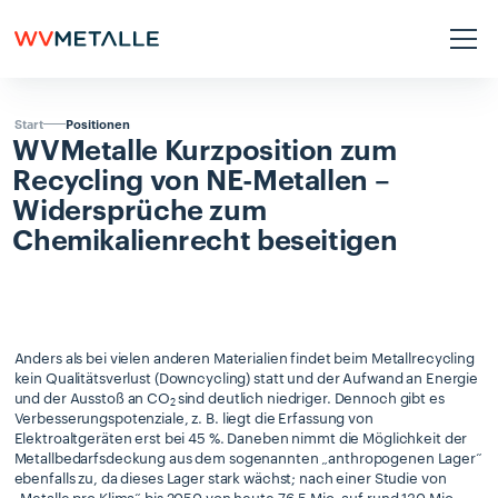
Positionen
Start
WVMetalle
Kurzposition
zum
Recycling
von
NE-Metallen
–
Widersprüche
zum
Chemikalienrecht
beseitigen
Anders als bei vielen anderen Materialien findet beim Metallrecycling
kein Qualitätsverlust (Downcycling) statt und der Aufwand an Energie
und der Ausstoß an CO
sind deutlich niedriger. Dennoch gibt es
2
Verbesserungspotenziale, z. B. liegt die Erfassung von
Elektroaltgeräten erst bei 45 %. Daneben nimmt die Möglichkeit der
Metallbedarfsdeckung aus dem sogenannten „anthropogenen Lager“
ebenfalls zu, da dieses Lager stark wächst; nach einer Studie von
„Metalle pro Klima“ bis 2050 von heute 76,5 Mio. auf rund 130 Mio.