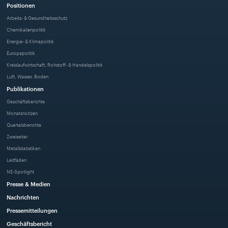
Positionen
Arbeits- & Gesundheitsschutz
Chemikalienpolitik
Energie- & Klimapolitik
Europapolitik
Kreislaufwirtschaft, Rohstoff- & Handelspolitik
Luft, Wasser, Boden
Publikationen
Geschäftsberichte
Monatsnotizen
Quartalsberichte
Zweiseiter
Metallstatistiken
Leitfäden
NE-Spotlight
Presse & Medien
Nachrichten
Pressemitteilungen
Geschäftsbericht