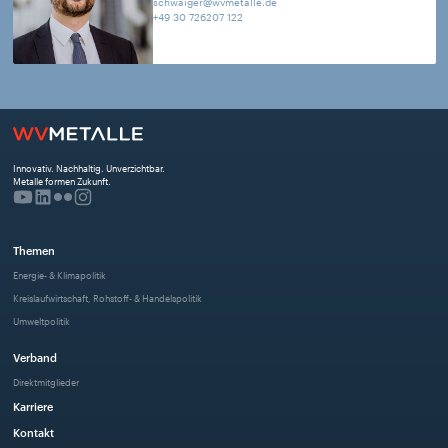
schwaiger@wvmetalle.de
+49 30 726207 122
Innovativ. Nachhaltig. Unverzichtbar. 
Metalle formen Zukunft.
Themen
Energie- & Klimapolitik
Kreislaufwirtschaft, Rohstoff- & Handelspolitik
Umweltpolitik
Verband
Direktmitglieder
Karriere
Kontakt