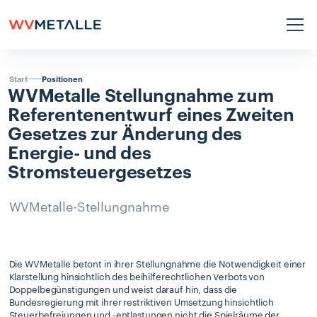
Positionen
Start
WVMetalle
Stellungnahme
zum
Referentenentwurf
eines
Zweiten
Gesetzes
zur
Änderung
des
Energie-
und
des
Stromsteuergesetzes
WVMetalle-Stellungnahme
Die WVMetalle betont in ihrer Stellungnahme die Notwendigkeit einer
Klarstellung hinsichtlich des beihilferechtlichen Verbots von
Doppelbegünstigungen und weist darauf hin, dass die
Bundesregierung mit ihrer restriktiven Umsetzung hinsichtlich
Steuerbefreiungen und -entlastungen nicht die Spielräume der