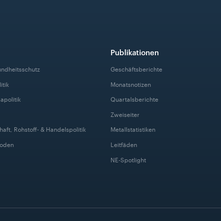
Publikationen
undheitsschutz
Geschäftsberichte
itik
Monatsnotizen
apolitik
Quartalsberichte
Zweiseiter
haft, Rohstoff- & Handelspolitik
Metallstatistiken
Boden
Leitfäden
NE-Spotlight