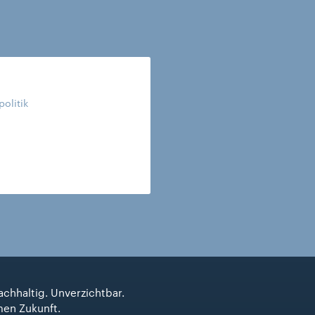
politik
achhaltig. Unverzichtbar.
men Zukunft.