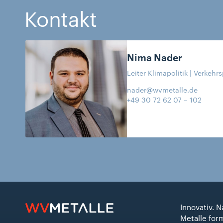
Kontakt
Nima
Nader
Leiter Klimapolitik | Verkehrs
nader@wvmetalle.de
+49 30 72 62 07 – 102
Innovativ. N
Metalle for