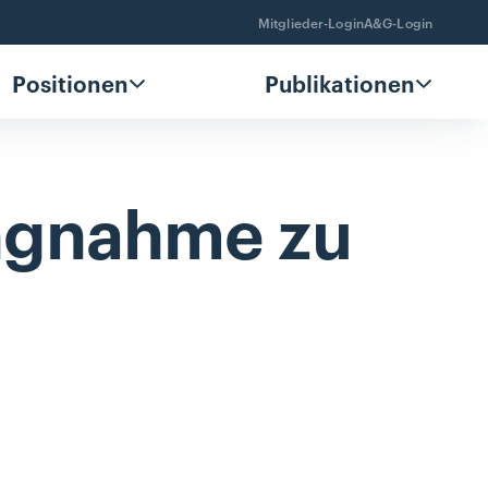
Mitglieder-Login
A&G-Login
Positionen
Publikationen
ungnahme
zu