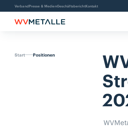
Verband
Presse & Medien
Geschäftsbericht
Kontakt
WV
Start
Positionen
St
20
WVMetal