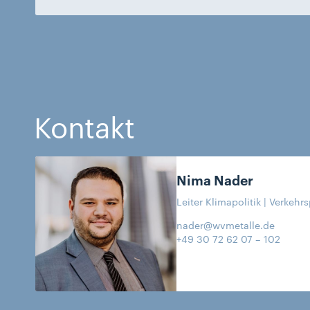
Kontakt
Nima
Nader
Leiter Klimapolitik | Verkehrs
nader@wvmetalle.de
+49 30 72 62 07 – 102