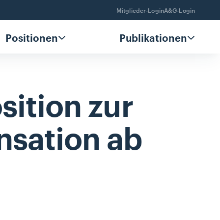
Mitglieder-Login
A&G-Login
Positionen
Publikationen
sition
zur
nsation
ab