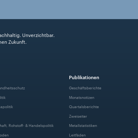
achhaltig. Unverzichtbar.
men Zukunft.
Publikationen
undheitsschutz
Geschäftsberichte
itik
Monatsnotizen
apolitik
Quartalsberichte
Zweiseiter
haft, Rohstoff- & Handelspolitik
Metallstatistiken
Boden
Leitfäden