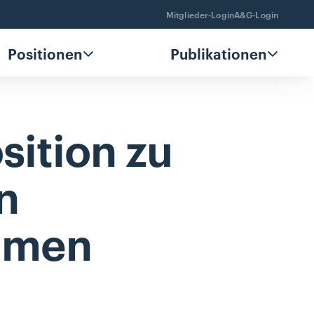
Mitglieder-Login
A&G-Login
Positionen
Publikationen
sition
zu
n
mmen