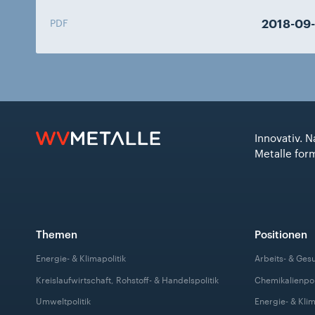
2018-09-
PDF
Innovativ. N
Metalle for
Themen
Positionen
Energie- & Klimapolitik
Arbeits- & Ges
Kreislaufwirtschaft, Rohstoff- & Handelspolitik
Chemikalienpol
Umweltpolitik
Energie- & Klim