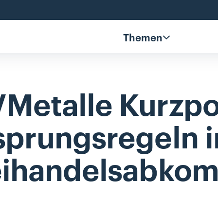
Themen
Metalle
Kurzpo
sprungsregeln
i
eihandelsabko