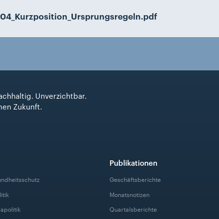
04_Kurzposition_Ursprungsregeln.pdf
achhaltig. Unverzichtbar.
men Zukunft.
Publikationen
undheitsschutz
Geschäftsberichte
itik
Monatsnotizen
apolitik
Quartalsberichte