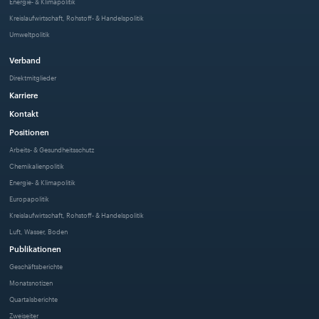
Energie- & Klimapolitik
Kreislaufwirtschaft, Rohstoff- & Handelspolitik
Umweltpolitik
Verband
Direktmitglieder
Karriere
Kontakt
Positionen
Arbeits- & Gesundheitsschutz
Chemikalienpolitik
Energie- & Klimapolitik
Europapolitik
Kreislaufwirtschaft, Rohstoff- & Handelspolitik
Luft, Wasser, Boden
Publikationen
Geschäftsberichte
Monatsnotizen
Quartalsberichte
Zweiseiter