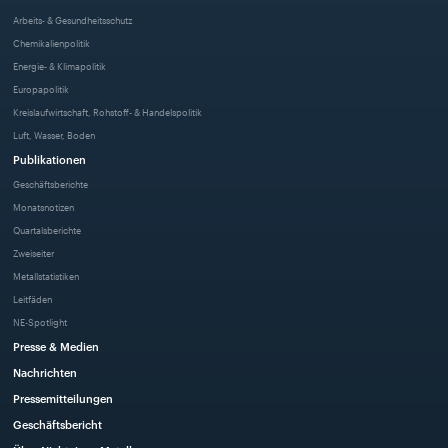
Arbeits- & Gesundheitsschutz
Chemikalienpolitik
Energie- & Klimapolitik
Europapolitik
Kreislaufwirtschaft, Rohstoff- & Handelspolitik
Luft, Wasser, Boden
Publikationen
Geschäftsberichte
Monatsnotizen
Quartalsberichte
Zweiseiter
Metallstatistiken
Leitfäden
NE-Spotlight
Presse & Medien
Nachrichten
Pressemitteilungen
Geschäftsbericht