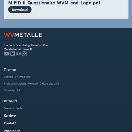
MiFID_II_Questionaire_WVM_end_Logo.pdf
Download
Innovativ. Nachhaltig. Unverzichtbar. 
Metalle formen Zukunft.
Themen
Energie- & Klimapolitik
Kreislaufwirtschaft, Rohstoff- & Handelspolitik
Umweltpolitik
Verband
Direktmitglieder
Karriere
Kontakt
Positionen