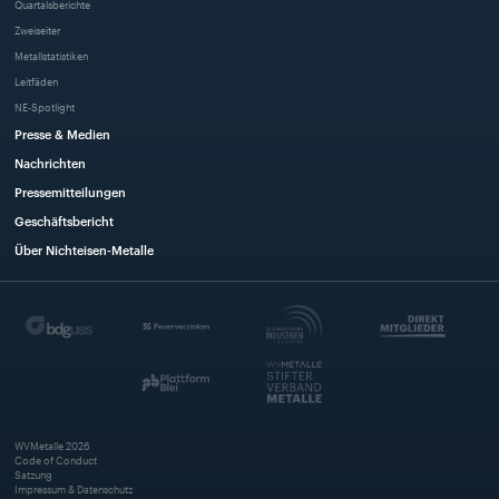
Quartalsberichte
Zweiseiter
Metallstatistiken
Leitfäden
NE-Spotlight
Presse & Medien
Nachrichten
Pressemitteilungen
Geschäftsbericht
Über Nichteisen-Metalle
WVMetalle
2026
Code of Conduct
Satzung
Impressum & Datenschutz