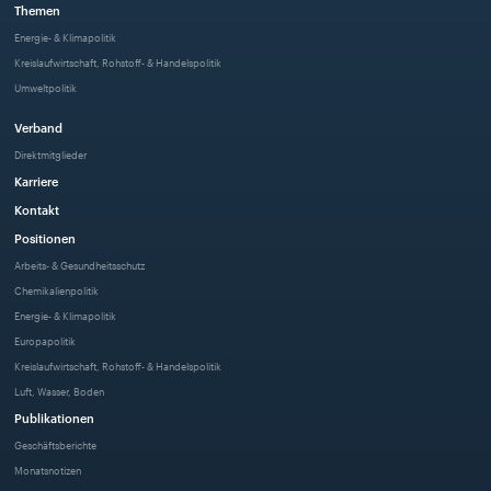
Themen
Energie- & Klimapolitik
Kreislaufwirtschaft, Rohstoff- & Handelspolitik
Umweltpolitik
Verband
Direktmitglieder
Karriere
Kontakt
Positionen
Arbeits- & Gesundheitsschutz
Chemikalienpolitik
Energie- & Klimapolitik
Europapolitik
Kreislaufwirtschaft, Rohstoff- & Handelspolitik
Luft, Wasser, Boden
Publikationen
Geschäftsberichte
Monatsnotizen