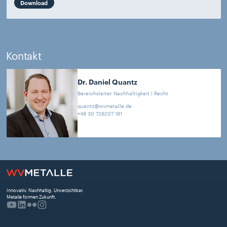
Download
Kontakt
Dr. Daniel
Quantz
Bereichsleiter Nachhaltigkeit | Recht
quantz@wvmetalle.de
+49 30 726207 181
Innovativ. Nachhaltig. Unverzichtbar. 
Metalle formen Zukunft.