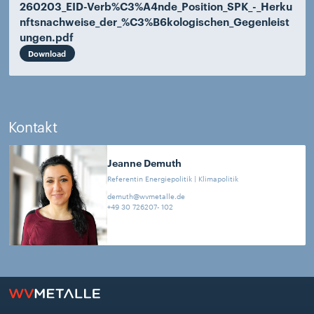
260203_EID-Verb%C3%A4nde_Position_SPK_-_Herku
nftsnachweise_der_%C3%B6kologischen_Gegenleist
ungen.pdf
Download
Kontakt
Jeanne
Demuth
Referentin Energiepolitik | Klimapolitik
demuth@wvmetalle.de
+49 30 726207- 102