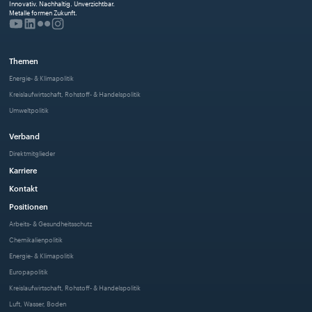
Innovativ. Nachhaltig. Unverzichtbar. 
Metalle formen Zukunft.
Themen
Energie- & Klimapolitik
Kreislaufwirtschaft, Rohstoff- & Handelspolitik
Umweltpolitik
Verband
Direktmitglieder
Karriere
Kontakt
Positionen
Arbeits- & Gesundheitsschutz
Chemikalienpolitik
Energie- & Klimapolitik
Europapolitik
Kreislaufwirtschaft, Rohstoff- & Handelspolitik
Luft, Wasser, Boden