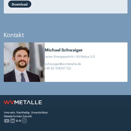
Download
Kontakt
Michael
Schwaiger
Leiter Energiepolitik | WVMplus 3.0
schwaiger@wvmetalle.de
+49 30 726207 122
Innovativ. Nachhaltig. Unverzichtbar. 
Metalle formen Zukunft.