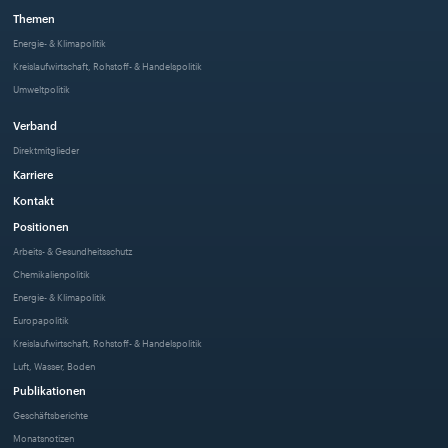
Themen
Energie- & Klimapolitik
Kreislaufwirtschaft, Rohstoff- & Handelspolitik
Umweltpolitik
Verband
Direktmitglieder
Karriere
Kontakt
Positionen
Arbeits- & Gesundheitsschutz
Chemikalienpolitik
Energie- & Klimapolitik
Europapolitik
Kreislaufwirtschaft, Rohstoff- & Handelspolitik
Luft, Wasser, Boden
Publikationen
Geschäftsberichte
Monatsnotizen