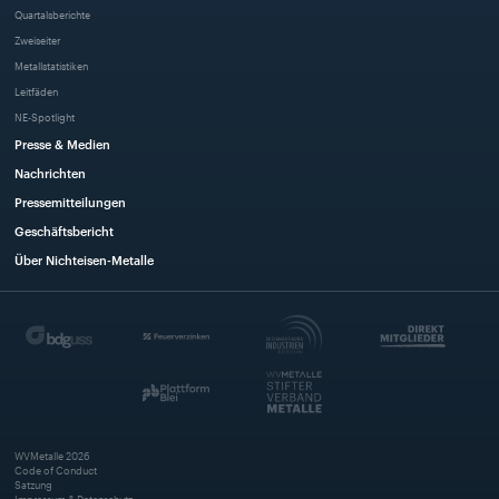
Quartalsberichte
Zweiseiter
Metallstatistiken
Leitfäden
NE-Spotlight
Presse & Medien
Nachrichten
Pressemitteilungen
Geschäftsbericht
Über Nichteisen-Metalle
WVMetalle
2026
Code of Conduct
Satzung
Impressum & Datenschutz