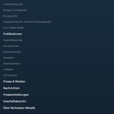
Chemikalienpolitik
Energie- & Klimapolitik
Europapolitik
Kreislaufwirtschaft, Rohstoff- & Handelspolitik
Luft, Wasser, Boden
Publikationen
Geschäftsberichte
Monatsnotizen
Quartalsberichte
Zweiseiter
Metallstatistiken
Leitfäden
NE-Spotlight
Presse & Medien
Nachrichten
Pressemitteilungen
Geschäftsbericht
Über Nichteisen-Metalle