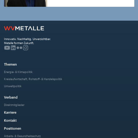
Innovativ. Nachhaltig. Unverzichtbar. 
Metalle formen Zukunft.
Themen
Energie- & Klimapolitik
Kreislaufwirtschaft, Rohstoff- & Handelspolitik
Umweltpolitik
Verband
Direktmitglieder
Karriere
Kontakt
Positionen
Arbeits- & Gesundheitsschutz