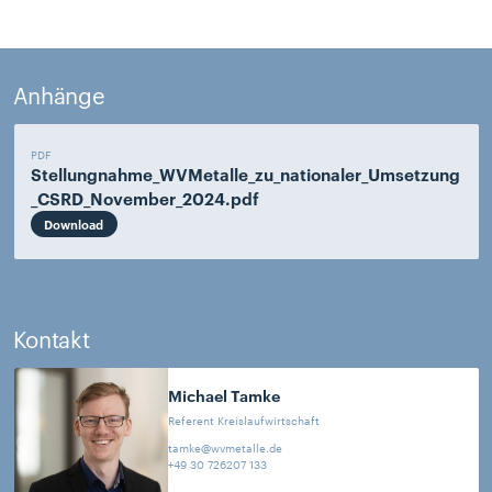
Anhänge
PDF
Stellungnahme_WVMetalle_zu_nationaler_Umsetzung
_CSRD_November_2024.pdf
Download
Kontakt
Michael
Tamke
Referent Kreislaufwirtschaft
tamke@wvmetalle.de
+49 30 726207 133